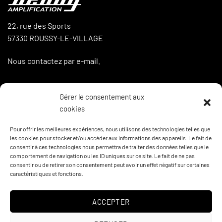
22, rue des Sports
57330 ROUSSY-LE-VILLAGE
Nous contactez par e-mail.
Gérer le consentement aux
LA BOUTIQUE
cookies
Boutique
Pour offrir les meilleures expériences, nous utilisons des technologies telles que
les cookies pour stocker et/ou accéder aux informations des appareils. Le fait de
Mon compte
consentir à ces technologies nous permettra de traiter des données telles que le
comportement de navigation ou les ID uniques sur ce site. Le fait de ne pas
Panier
consentir ou de retirer son consentement peut avoir un effet négatif sur certaines
caractéristiques et fonctions.
Commande(s)
ACCEPTER
CGV