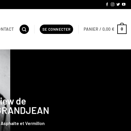
PANIER /
0,00
€
ONTACT
0
SE CONNECTER
 boutique
ES »