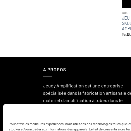
GOOD
JEU 
SKUL
AMP
15,0
A PROPOS
Jeudy Amplification est une entreprise
spécialisée dans la fabrication artisanale d
matériel d’amplification à tubes dans le
domaine de l’instrument et la hi-fi.
LIRE LA SUITE...
Pour offrir les meilleures expériences, nous utilisons des technologies telles que l
stocker et/ou accéder aux informations des appareils. Le fait de consentir à ces t