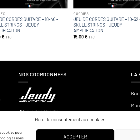
IES
GOODIES
DE CORDES GUITARE – 10-46 –
JEU DE CORDES GUITARE – 10-52 
L STRINGS – JEUDY
SKULL STRINGS – JEUDY
LIFCATION
AMPLIFCATION
0
€
15,00
€
TTC
TTC
NOS COORDONNÉES
LA 
Bou
e
Mon
22, rue des Sports
Pan
57330 ROUSSY-LE-VILLAGE
Gérer le consentement aux cookies
Com
es cookies pour
Nous contactez par e-mail.
ACCEPTER
echnologies nous