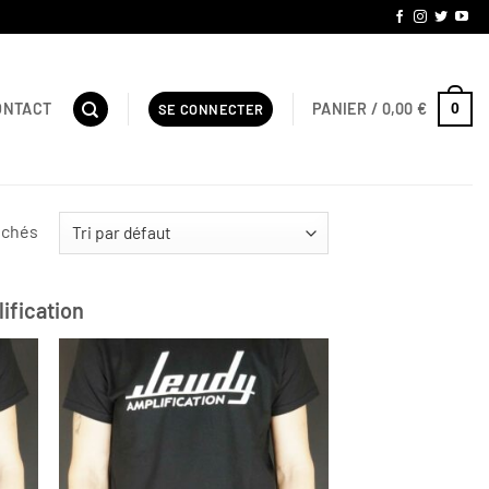
PANIER /
0,00
€
ONTACT
0
SE CONNECTER
fichés
ification
uter
Ajouter
 la
à la
ste
liste
nvies
d’envies