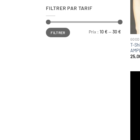
FILTRER PAR TARIF
Prix
Prix
Prix :
10 €
—
30 €
FILTRER
min
max
GOOD
T-Shi
AMPL
25,0