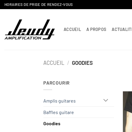
Passer
HORAIRES DE PRISE DE RENDEZ-VOUS
au
contenu
ACCUEIL
A PROPOS
ACTUALIT
ACCUEIL
/
GOODIES
PARCOURIR
Amplis guitares
Baffles guitare
Goodies