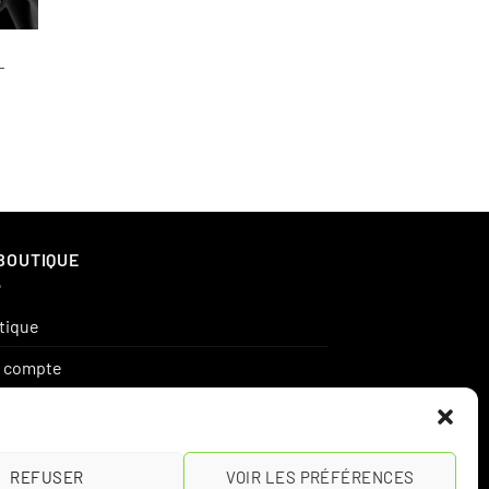
–
BOUTIQUE
tique
 compte
ier
mande(s)
REFUSER
VOIR LES PRÉFÉRENCES