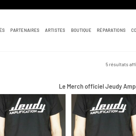
ÉS
PARTENAIRES
ARTISTES
BOUTIQUE
RÉPARATIONS
C
5 résultats af
Le Merch officiel Jeudy Ampl
Ajouter
Ajo
à la
à
liste
li
d’envies
d’e