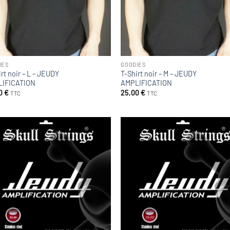
IES
GOODIES
rt noir – L – JEUDY
T-Shirt noir – M – JEUDY
IFICATION
AMPLIFICATION
0
€
25,00
€
TTC
TTC
Ajouter
Ajo
à la
à
liste
li
d’envies
d’e