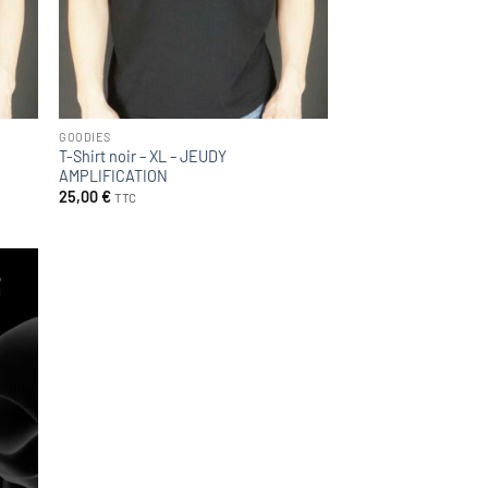
GOODIES
T-Shirt noir – XL – JEUDY
AMPLIFICATION
25,00
€
TTC
uter
 la
ste
nvies