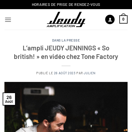
Passer
HORAIRES DE PRISE DE RENDEZ-VOUS
au
contenu
0
DANS LA PRESSE
L’ampli JEUDY JENNINGS « So
british! » en vidéo chez Tone Factory
PUBLIÉ LE
26 AOÛT 2023
PAR
JULIEN
26
Août