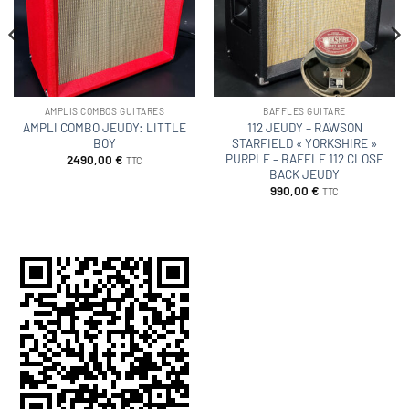
d’envies
d’envies
AMPLIS COMBOS GUITARES
BAFFLES GUITARE
AMPLI COMBO JEUDY: LITTLE
112 JEUDY – RAWSON
BOY
STARFIELD « YORKSHIRE »
PURPLE – BAFFLE 112 CLOSE
2490,00
€
TTC
BACK JEUDY
990,00
€
TTC