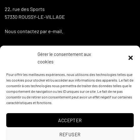
22, rue des Sports
57330 ROUSSY-LE-VILLAGE
Nous contactez par e-mail.
Gérer le consentement aux
LA BOUTIQUE
cookies
Boutique
Pour offrir les meilleures expériences, nous utilisons des technologies telles que
les cookies pour stocker et/ou accéder aux informations des appareils. Le fait de
Mon compte
consentir à ces technologies nous permettra de traiter des données telles que le
comportement de navigation ou les ID uniques sur ce site. Le fait de ne pas
Panier
consentir ou de retirer son consentement peut avoir un effet négatif sur certaines
caractéristiques et fonctions.
Commande(s)
ACCEPTER
CGV
REFUSER