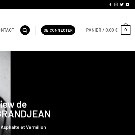
PANIER /
0,00
€
ONTACT
0
SE CONNECTER
 boutique
ES »