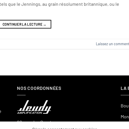
els que le Jennings, au grain résolument britannique, ou le
CONTINUER LA LECTURE
→
Laissez un comment
NOS COORDONNÉES
LA 
Bou
e
Mon
22, rue des Sports
Pan