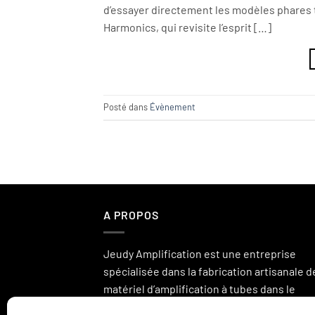
d’essayer directement les modèles phares t
Harmonics, qui revisite l’esprit […]
Posté dans
Évènement
A PROPOS
Jeudy Amplification est une entreprise
spécialisée dans la fabrication artisanale d
matériel d’amplification à tubes dans le
domaine de l’instrument et la hi-fi.