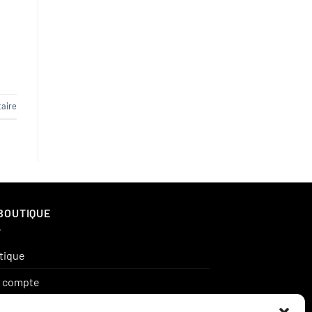
aire
BOUTIQUE
tique
 compte
ier