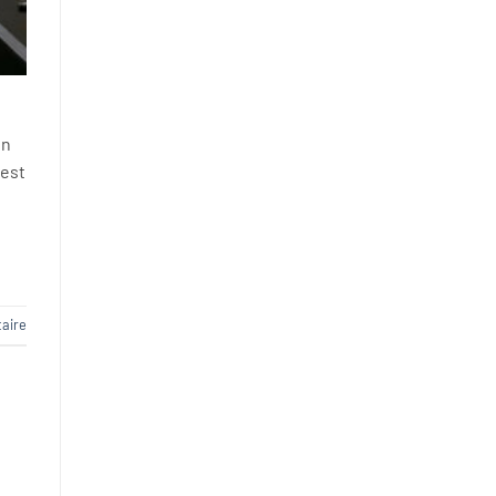
on
 est
aire