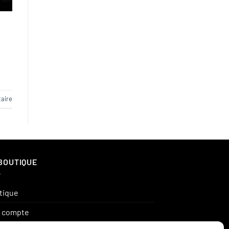
aire
BOUTIQUE
tique
 compte