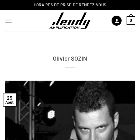
Passer
HORAIRES DE PRISE DE RENDEZ-VOUS
au
contenu
0
Olivier SOZIN
25
Août