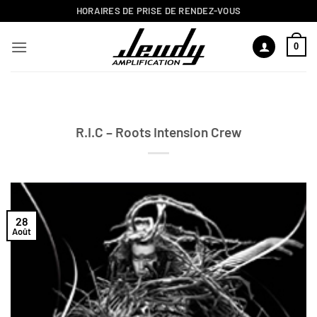
Passer
HORAIRES DE PRISE DE RENDEZ-VOUS
au
contenu
0
R.I.C – Roots Intension Crew
28
Août