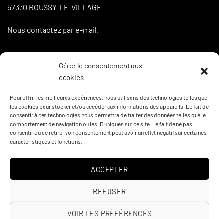
57330 ROUSSY-LE-VILLAGE
Nous contactez par e-mail.
Gérer le consentement aux
LA BOUTIQUE
cookies
Boutique
Pour offrir les meilleures expériences, nous utilisons des technologies telles que
les cookies pour stocker et/ou accéder aux informations des appareils. Le fait de
Mon compte
consentir à ces technologies nous permettra de traiter des données telles que le
comportement de navigation ou les ID uniques sur ce site. Le fait de ne pas
Panier
consentir ou de retirer son consentement peut avoir un effet négatif sur certaines
caractéristiques et fonctions.
Commande(s)
ACCEPTER
CGV
REFUSER
Visa
PayPal
Stripe
MasterCard
Cash
VOIR LES PRÉFÉRENCES
On