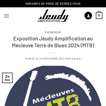
Passer
HORAIRES DE PRISE DE RENDEZ-VOUS
au
contenu
0
ÉVÈNEMENT
Exposition Jeudy Amplification au
Mécleuve Terre de Blues 2024 (MTB)
PUBLIÉ LE
24 NOVEMBRE 2024
PAR
JULIEN
24
Nov